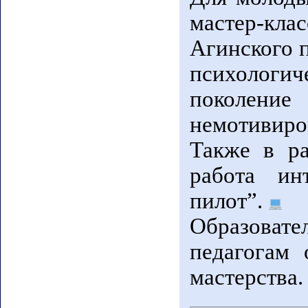
мастер-к
Агинского п
психолог
поколен
немотивиро
Также в ра
работа ин
пилот”.
Образоват
педагогам 
мастерства