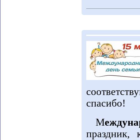
соответств
спасибо!
М
еждун
праздник,