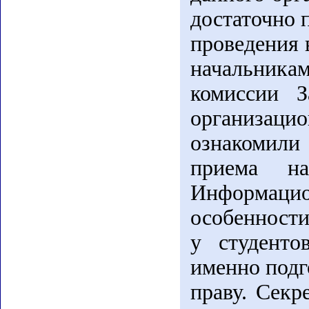
достаточно 
проведения 
начальник
комиссии З
организаци
ознакомили
приема на
Информац
особенност
у студенто
именно подг
праву. Секр