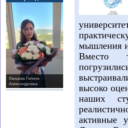
университе
практическ
мышления и
Вместо т
погрузилис
выстраива
Ланцева Галина
Илясова Наталья
Александровна
Владимировна
высоко оце
наших сту
реалистичн
активные 