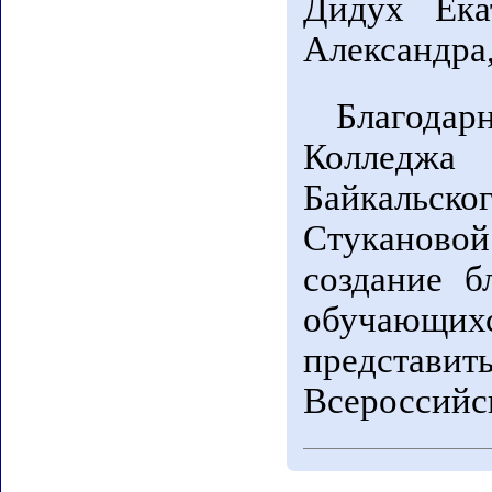
Дидух Ека
Александра
Благода
Колледжа
Байкальск
Стуканово
создание б
обучающи
представи
Всероссийск