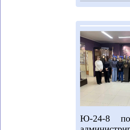
Ю-24-8 п
администри