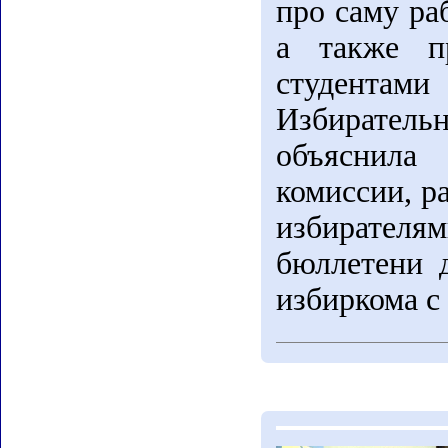
про саму ра
а также п
студентами
Избиратель
объяснила
комиссии, р
избирателя
бюллетени д
избиркома с