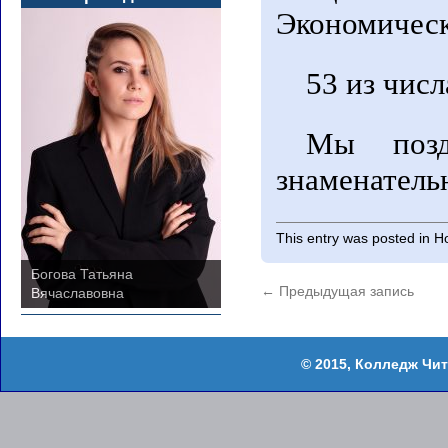
Экономичес
53 из чис
Мы позд
знаменатель
This entry was posted in
Н
Богова Татьяна
Митрошина Анастасия
←
Предыдущая запись
Вячаславовна
Дмитриевна
Колледж Чит