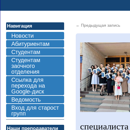
←
Предыдущая запись
Навигация
Новости
Абитуриентам
Студентам
Студентам
заочного
отделения
Ссылка для
перехода на
Google-диск
Ведомость
Вход для старост
групп
специалис
Наши преподаватели