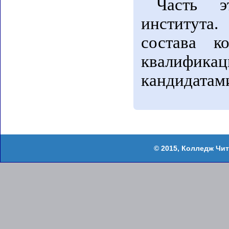
Часть э
института.
состава 
квалифик
кандидатами
Колледж Чит