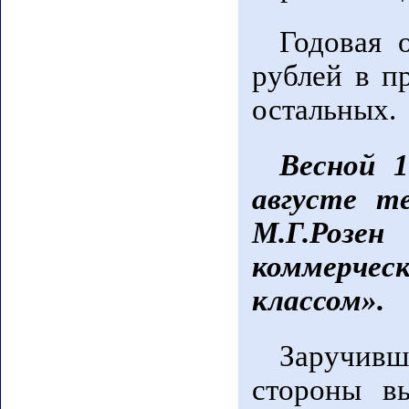
Годовая 
рублей в п
остальных.
Весной 1
августе т
М.Г.Роз
коммерчес
классом».
Заручивш
стороны в