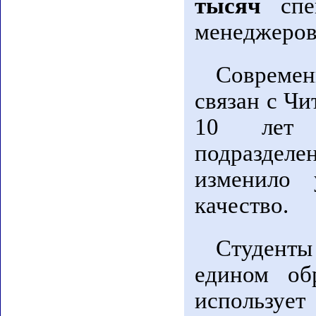
тысяч
спец
менеджеров,
Современ
связан с Чи
10 лет к
подраздел
изменило 
качество.
Студенты
едином обр
использу