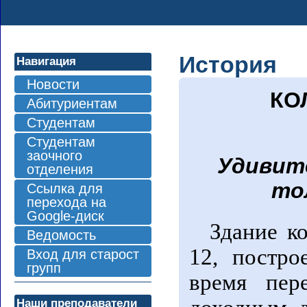
История
Навигация
Новости
КО
Абитуриентам
Студентам
Студентам
заочного
Удивит
отделения
тол
Ссылка для
перехода на
Google-диск
Здание к
Ведомость
12, постро
Вход для старост
групп
время пер
Наши преподаватели