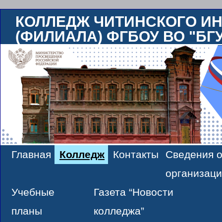
КОЛЛЕДЖ ЧИТИНСКОГО ИН
(ФИЛИАЛА) ФГБОУ ВО "БГ
Главная
Колледж
Контакты
Сведения о
Skip
организац
to
Учебные
Газета “Новости
content
планы
колледжа”