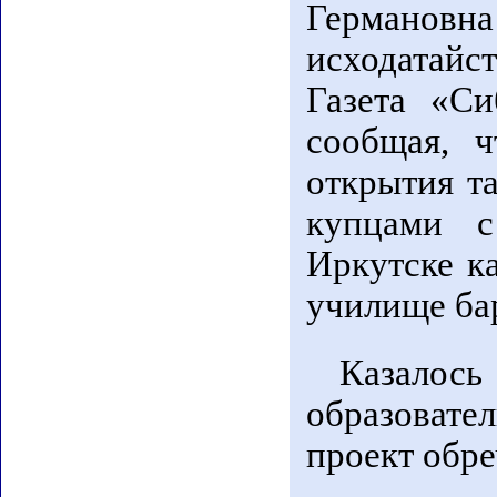
Германов
исходатай
Газета «Си
сообщая, ч
открытия т
купцами с
Иркутске к
училище ба
Казалос
образоват
проект обре