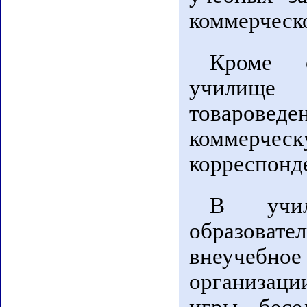
коммерческ
Кроме о
училище 
товарове
коммерче
корреспонде
В учил
образовате
внеучебн
организаци