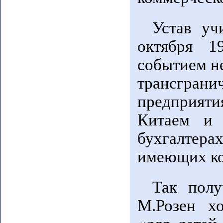
Устав уч
октября 1
событием не
трансгран
предприят
Китаем и 
бухгалтер
имеющих ко
Так полу
М.Розен х