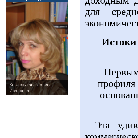
доходным д
для средн
экономичес
Истоки 
Первым
профиля 
Кожевникова Лариса
Ивановна
основанн
Эта удив
коммерческо