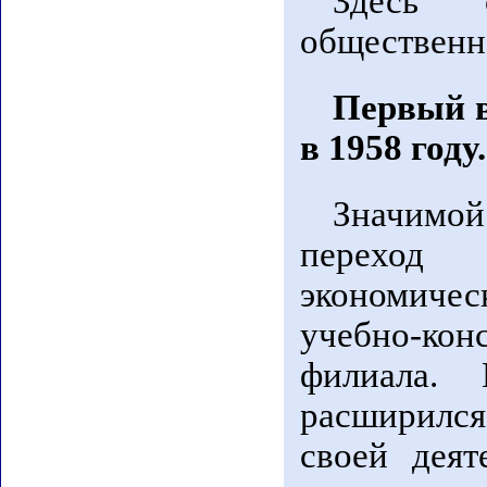
Здесь о
общественно
Первый в
в 1958 году.
Значимой
переход 
экономиче
учебно-ко
филиала. 
расширилс
своей дея