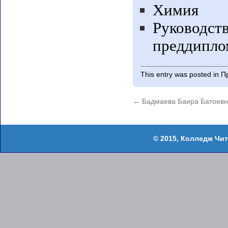
Химия
Руковод
преддипло
This entry was posted in
П
←
Бадмаева Баира Батоев
Колледж Чит