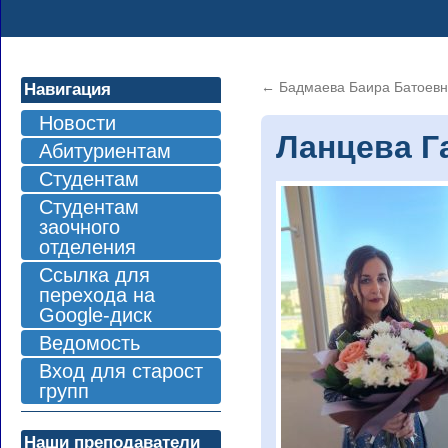
←
Бадмаева Баира Батоев
Навигация
Новости
Ланцева Г
Абитуриентам
Студентам
Студентам
заочного
отделения
Ссылка для
перехода на
Google-диск
Ведомость
Вход для старост
групп
Наши преподаватели